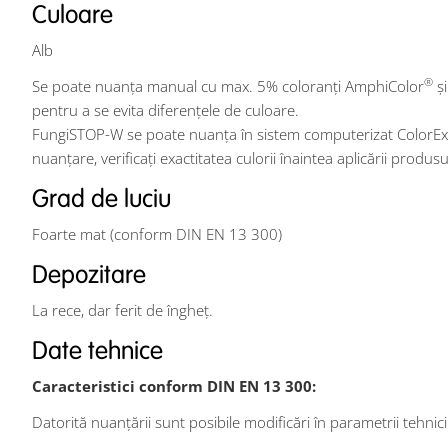
Culoare
Alb
®
Se poate nuanța manual cu max. 5% coloranți AmphiColor
și
pentru a se evita diferențele de culoare.
FungiSTOP-W se poate nuanța în sistem computerizat ColorExpre
nuanţare, verificaţi exactitatea culorii înaintea aplicării prod
Grad de luciu
Foarte mat (conform DIN EN 13 300)
Depozitare
La rece, dar ferit de îngheț.
Date tehnice
Caracteristici conform DIN EN 13 300:
Datorită nuanţării sunt posibile modificări în parametrii tehnici