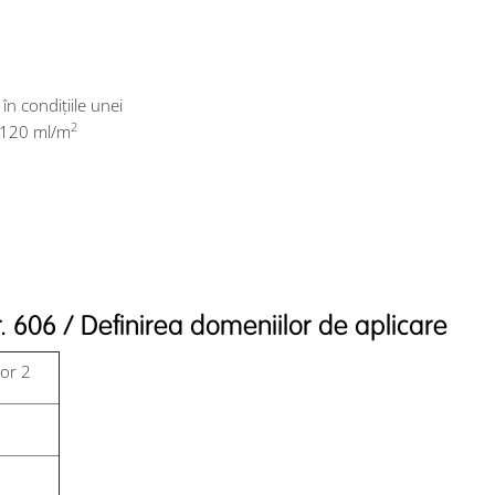
în condiţiile unei
2
v 120 ml/m
. 606 / Definirea domeniilor de aplicare
ior 2