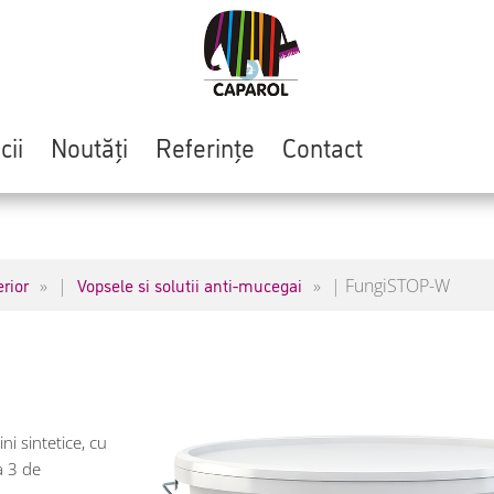
cii
Noutăți
Referințe
Contact
erior
Vopsele si solutii anti-mucegai
|
|
FungiSTOP-W
i sintetice, cu
a 3 de