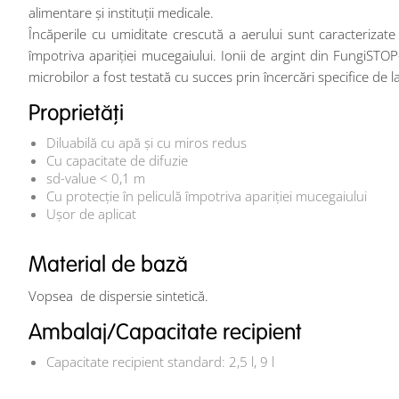
alimentare și instituții medicale.
Încăperile cu umiditate crescută a aerului sunt caracteriza
împotriva apariției mucegaiului.
Ionii de argint din FungiSTOP
microbilor a fost testată cu succes prin încercări specifice d
Proprietăți
Diluabilă cu apă şi cu miros redus
Cu capacitate de difuzie
sd-value < 0,1 m
Cu protecție în peliculă împotriva apariției mucegaiului
Ușor de aplicat
Material de bază
Vopsea de dispersie sintetică.
Ambalaj/Capacitate recipient
Capacitate recipient standard: 2,5 l, 9 l