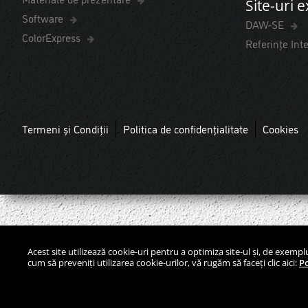
Site-uri 
Software
DAW-SE
ColorExpress
Referințe Int
Termeni și Condiții
Politica de confidențialitate
Cookies
Acest site utilizează cookie-uri pentru a optimiza site-ul și, de exemp
cum să preveniți utilizarea cookie-urilor, vă rugăm să faceți clic aici:
Po
THE POWER OF SURFACE.