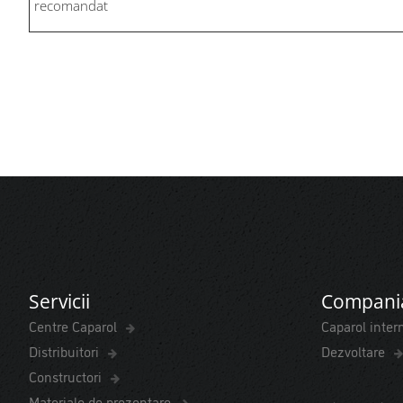
recomandat
Servicii
Compani
Centre Caparol
Caparol inter
Distribuitori
Dezvoltare
Constructori
Materiale de prezentare