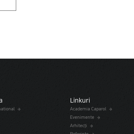
a
Linkuri
national
Academia Caparol
Evenimente
Arhitecți
Referințe