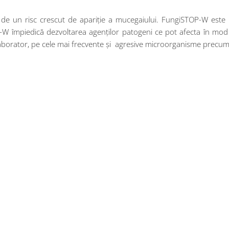
te de un risc crescut de apariție a mucegaiului. FungiSTOP-W est
-W împiedică dezvoltarea agenților patogeni ce pot afecta în mod s
e laborator, pe cele mai frecvente și agresive microorganisme precum