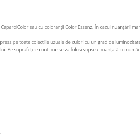
 CaparolColor sau cu coloranții Color Essenz. În cazul nuanțării ma
ss pe toate colecțiile uzuale de culori cu un grad de luminozitate
usului. Pe suprafețele continue se va folosi vopsea nuanțată cu număr
.