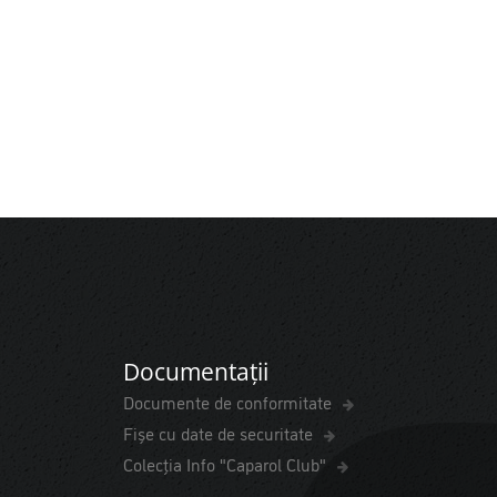
Documentații
Documente de conformitate
Fișe cu date de securitate
Colecția Info "Caparol Club"