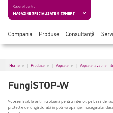
Caparol pentru
MAGAZINE SPECIALIZATE & COMERȚ
Compania
Produse
Consultanță
Servi
Skip
Navigation
to
überspringen
main
Home
Produse
Vopsele
Vopsele lavabile int
|
|
|
content
FungiSTOP-W
Vopsea lavabilă antimicrobiană pentru interior, pe bază de rășin
protecție de lungă durată împotriva apariției mucegaiului, clas