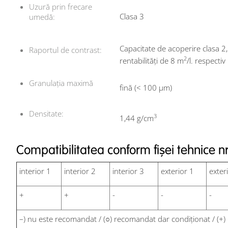
Uzură prin frecare
Clasa 3
umedă:
Capacitate de acoperire clasa 2, 
Raportul de contrast:
2
rentabilităţi de 8 m
/l. respecti
Granulaţia maximă
fină (< 100 μm)
Densitate:
3
1,44 g/cm
Compatibilitatea conform fișei tehnice nr
interior 1
interior 2
interior 3
exterior 1
exter
+
+
-
-
-
–) nu este recomandat / (○) recomandat dar condiționat / (+)