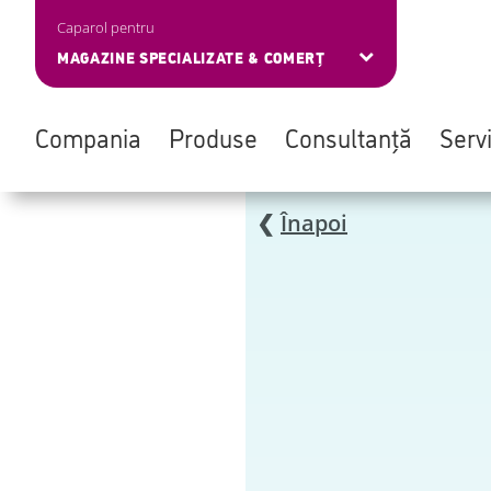
Caparol pentru
MAGAZINE SPECIALIZATE & COMERȚ
Compania
Produse
Consultanță
Servi
Skip
❮
Înapoi
to
main
content