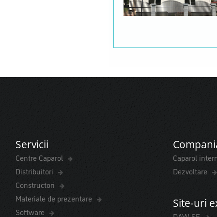
Servicii
Compani
Centre Caparol
Caparol inter
Distribuitori
Dezvoltare
Constructori
Materiale de prezentare
Site-uri 
Software
DAW-SE