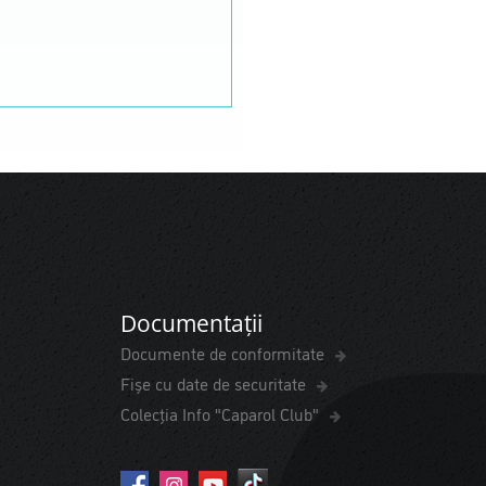
Documentații
Documente de conformitate
Fișe cu date de securitate
Colecția Info "Caparol Club"