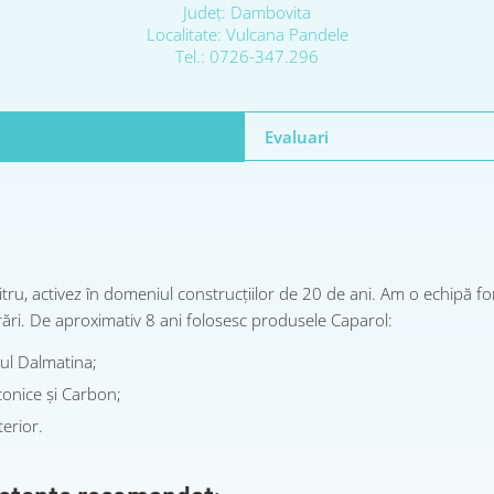
Judeţ: Dambovita
Localitate: Vulcana Pandele
Tel.: 0726-347.296
Evaluari
, activez în domeniul construcțiilor de 20 de ani. Am o echipă fo
ri. De aproximativ 8 ani folosesc produsele Caparol:
ul Dalmatina;
iconice și Carbon;
terior.
etențe recomandat: