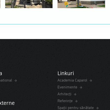
a
Linkuri
national
Academia Caparol
Evenimente
Arhitecți
Referințe
externe
Spaţii pentru sănătate