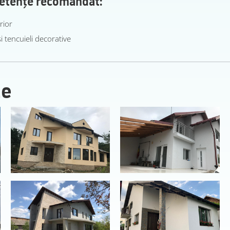
rior
i tencuieli decorative
ze