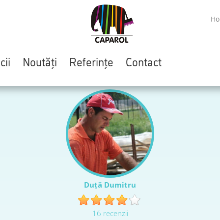
H
cii
Noutăți
Referințe
Contact
Duță Dumitru
16 recenzii