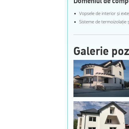
Vopsele de interior şi exte
Sisteme de termoizolaţie ş
Galerie po