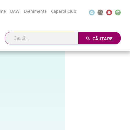
ome
DAW
Evenimente
Caparol Club
CĂUTARE