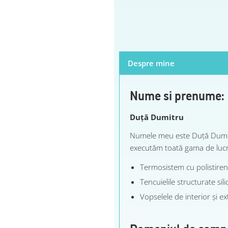
Despre mine
Nume si prenume:
Duță Dumitru
Numele meu este Duță Dumitru
executăm toată gama de lucră
Termosistem cu polistiren
Tencuielile structurate sil
Vopselele de interior și ex
Domeniul de comp