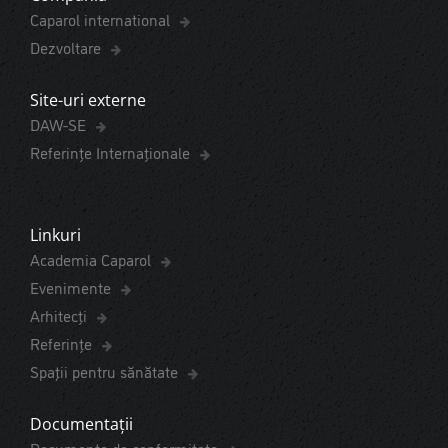
Caparol international
Dezvoltare
Site-uri externe
DAW-SE
Referințe Internaționale
Linkuri
Academia Caparol
Evenimente
Arhitecți
Referințe
Spaţii pentru sănătate
Documentații
Documente de conformitate