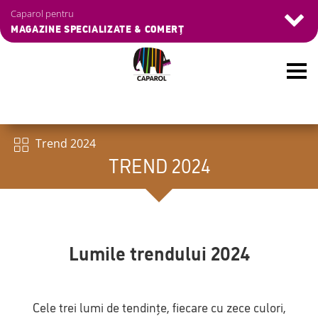
Skip
Caparol pentru
to
MAGAZINE SPECIALIZATE & COMERȚ
main
content
Meniu
Trend 2024
TREND 2024
Lumile trendului 2024
Cele trei lumi de tendințe, fiecare cu zece culori,