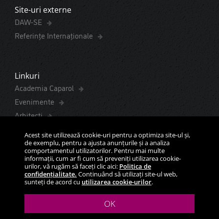
Site-uri externe
DAW-SE
Referințe Internaționale
Linkuri
Academia Caparol
Evenimente
Arhitecți
Referințe
Acest site utilizează cookie-uri pentru a optimiza site-ul și,
Spaţii pentru sănătate
de exemplu, pentru a ajusta anunțurile și a analiza
comportamentul utilizatorilor. Pentru mai multe
informații, cum ar fi cum să preveniți utilizarea cookie-
urilor, vă rugăm să faceți clic aici:
Politica de
Documentații
confidențialitate.
Continuând să utilizați site-ul web,
Documente de conformitate
sunteți de acord cu
utilizarea cookie-urilor
.
Fișe cu date de securitate
OK
Colecția Info "Caparol Club"