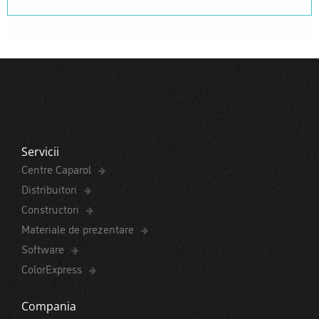
Servicii
Centre Caparol
Distribuitori
Constructori
Materiale de prezentare
Software
ColorExpress
Compania