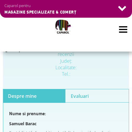
Caparol pentru
MAGAZINE SPECIALIZATE & COMERȚ
Skip
❮
Înapoi
to
recenzii
main
Judeţ:
content
Localitate:
Tel.:
Despre mine
Evaluari
Nume si prenume:
Samuel Barac