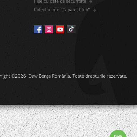
Fișe cu date de securitate
Colecția Info "Caparol Club"
right ©2026 Daw Benţa România. Toate drepturile rezervate.