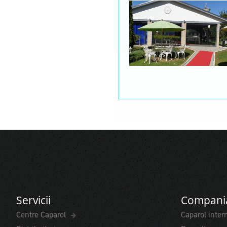
Servicii
Compani
Centre Caparol
Caparol inter