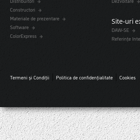
Distribuitori
Dezvoltare
Constructori
Materiale de prezentare
Site-uri 
Software
DAW-SE
ColorExpress
Referințe Int
Termeni și Condiții
Politica de confidențialitate
Cookies