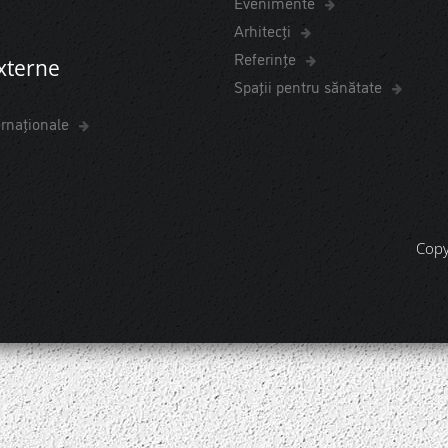
Evenimente
Arhitecți
Referințe
externe
Spaţii pentru sănătate
ernaționale
Copy