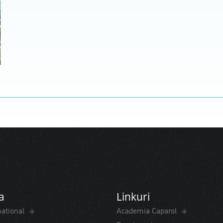
a
Linkuri
national
Academia Caparol