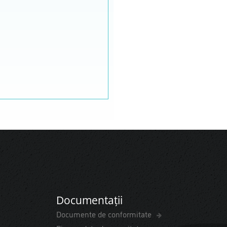
Documentații
Documente de conformitate