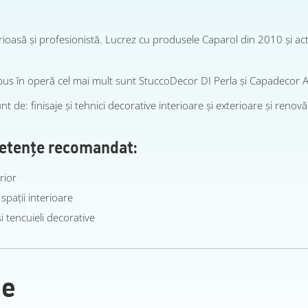
ioasă și profesionistă. Lucrez cu produsele Caparol din 2010 și ac
pus în operă cel mai mult sunt StuccoDecor DI Perla și Capadecor A
nt de: finisaje și tehnici decorative interioare și exterioare și renov
etențe recomandat:
rior
spaţii interioare
i tencuieli decorative
ze