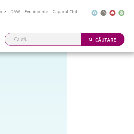
ome
DAW
Evenimente
Caparol Club
CĂUTARE