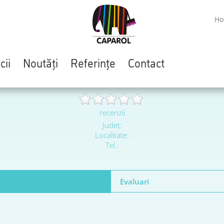
H
cii
Noutăți
Referințe
Contact
recenzii
Judeţ:
Localitate:
Tel.:
Evaluari