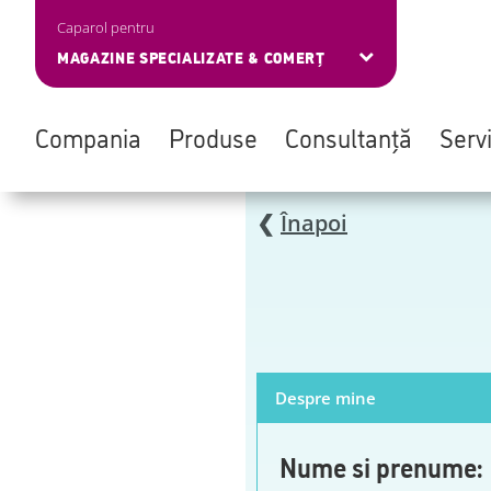
Caparol pentru
MAGAZINE SPECIALIZATE & COMERȚ
Compania
Produse
Consultanță
Servi
Skip
❮
Înapoi
to
main
content
Despre mine
Nume si prenume: