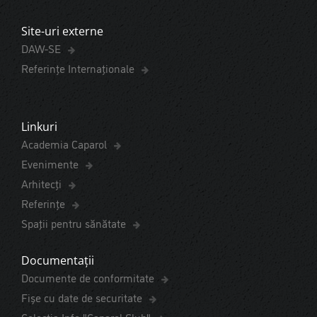
Site-uri externe
DAW-SE
Referințe Internaționale
Linkuri
Academia Caparol
Evenimente
Arhitecți
Referințe
Spaţii pentru sănătate
Documentații
Documente de conformitate
Fișe cu date de securitate
Colecția Info "Caparol Club"