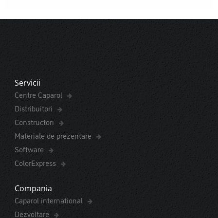
Servicii
Centre Caparol
Distribuitori
Constructori
Materiale de prezentare
Software
ColorExpress
Compania
Caparol international
Dezvoltare