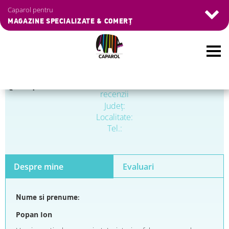
Caparol pentru
MAGAZINE SPECIALIZATE & COMERȚ
Skip
❮
Înapoi
to
recenzii
main
Judeţ:
content
Localitate:
Tel.:
Despre mine
Evaluari
Nume si prenume:
Popan Ion