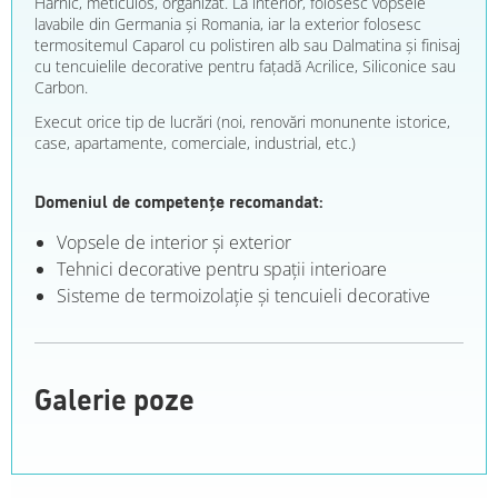
Harnic, meticulos, organizat. La interior, folosesc vopsele
lavabile din Germania și Romania, iar la exterior folosesc
termositemul Caparol cu polistiren alb sau Dalmatina și finisaj
cu tencuielile decorative pentru fațadă Acrilice, Siliconice sau
Carbon.
Execut orice tip de lucrări (noi, renovări monunente istorice,
case, apartamente, comerciale, industrial, etc.)
Domeniul de competențe recomandat:
Vopsele de interior şi exterior
Tehnici decorative pentru spaţii interioare
Sisteme de termoizolaţie şi tencuieli decorative
Galerie poze