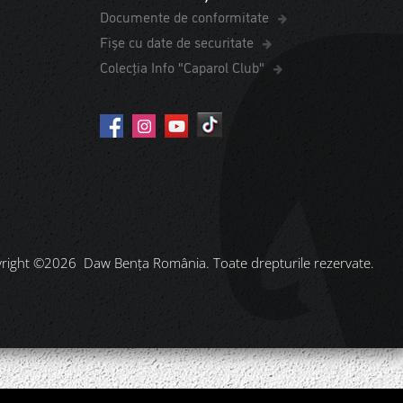
Documente de conformitate
Fișe cu date de securitate
Colecția Info "Caparol Club"
right ©2026 Daw Benţa România. Toate drepturile rezervate.