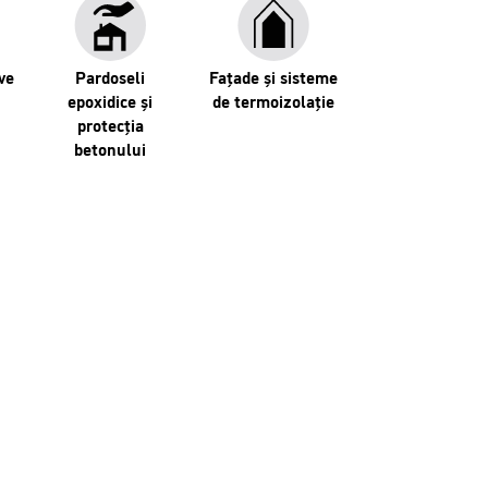
ve
Pardoseli
Fațade și sisteme
epoxidice și
de termoizolație
protecția
betonului