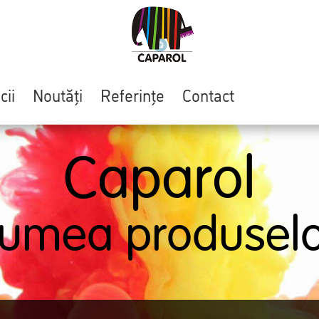
cii
Noutăți
Referințe
Contact
Caparol
Lumea produselo