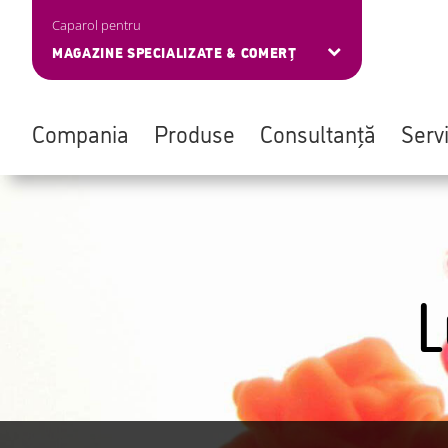
Caparol pentru
MAGAZINE SPECIALIZATE & COMERȚ
Compania
Produse
Consultanță
Servi
Skip
Navigation
to
überspringen
main
content