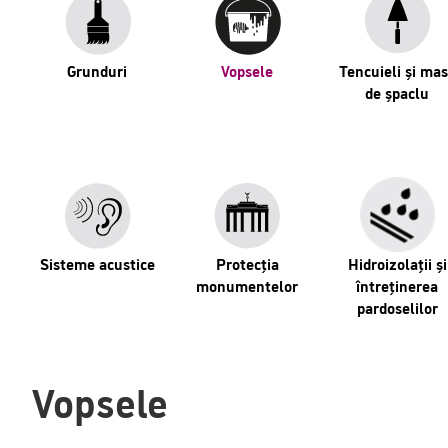
Grunduri
Vopsele
Tencuieli și ma
de șpaclu
Sisteme acustice
Protecția
Hidroizolații și
monumentelor
întreținerea
pardoselilor
Vopsele