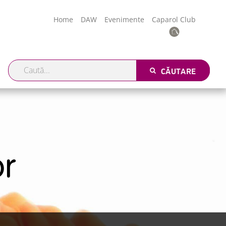
Home
DAW
Evenimente
Caparol Club
CĂUTARE
r