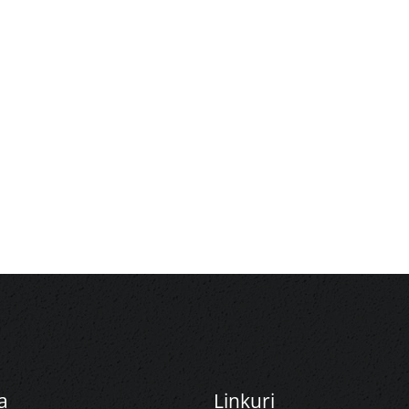
a
Linkuri