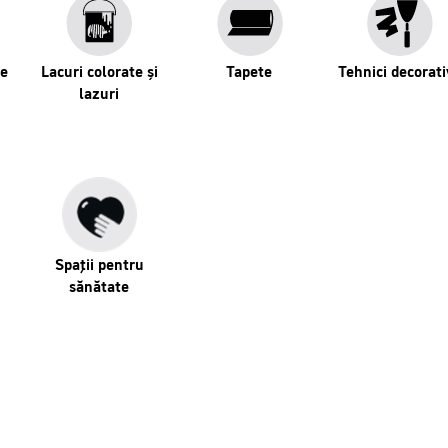
se
Lacuri colorate și
Tapete
Tehnici decorati
lazuri
Spaţii pentru
sănătate