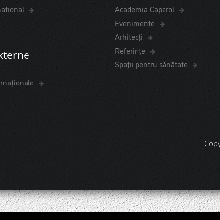
national
Academia Caparol
Evenimente
Arhitecți
Referințe
externe
Spaţii pentru sănătate
ernaționale
Copy