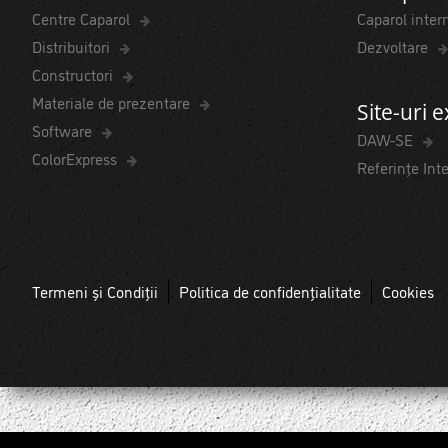
Centre Caparol
Caparol inter
Distribuitori
Dezvoltare
Constructori
Materiale de prezentare
Site-uri 
Software
DAW-SE
ColorExpress
Referințe Int
Termeni și Condiții
Politica de confidențialitate
Cookies