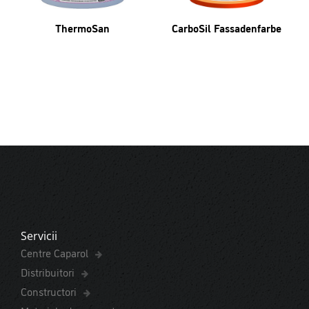
ThermoSan
CarboSil Fassadenfarbe
Servicii
Centre Caparol
Distribuitori
Constructori