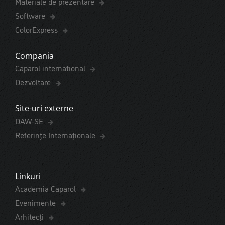
Materiale de prezentare
Software
ColorExpress
Compania
Caparol international
Dezvoltare
Site-uri externe
DAW-SE
Referințe Internaționale
Linkuri
Academia Caparol
Evenimente
Arhitecți