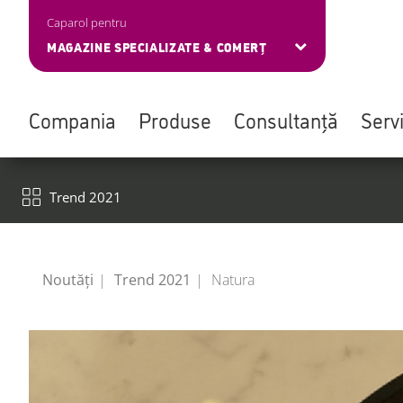
Caparol pentru
MAGAZINE SPECIALIZATE & COMERȚ
Compania
Produse
Consultanță
Servi
Skip
Meniu
to
Trend 2021
main
content
Noutăți
Trend 2021
Natura