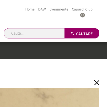
Home
DAW
Evenimente
Caparol Club
CĂUTARE