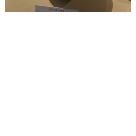
Impermanență: crăpături și pauze