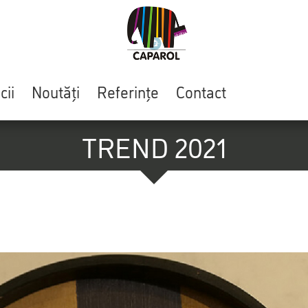
cii
Noutăți
Referințe
Contact
TREND 2021