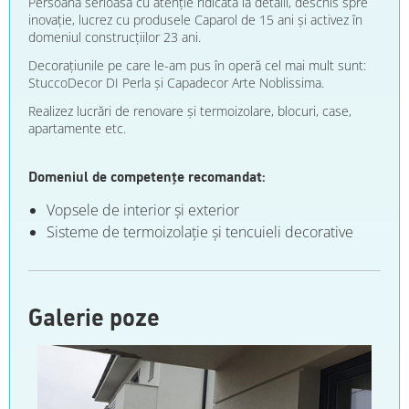
Persoană serioasă cu atenție ridicată la detalii, deschis spre
inovație, lucrez cu produsele Caparol de 15 ani și activez în
domeniul construcțiilor 23 ani.
Decorațiunile pe care le-am pus în operă cel mai mult sunt:
StuccoDecor DI Perla și Capadecor Arte Noblissima.
Realizez lucrări de renovare și termoizolare, blocuri, case,
apartamente etc.
Domeniul de competențe recomandat:
Vopsele de interior şi exterior
Sisteme de termoizolaţie şi tencuieli decorative
Galerie poze