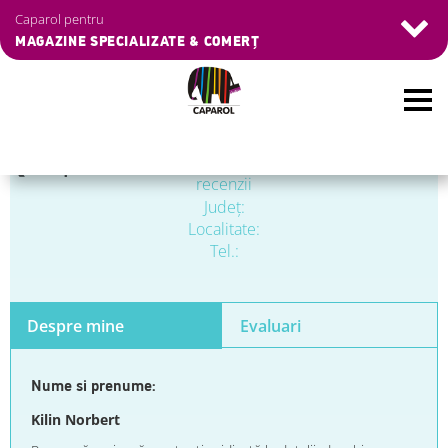
Caparol pentru
MAGAZINE SPECIALIZATE & COMERȚ
Skip
❮
Înapoi
to
recenzii
main
Judeţ:
content
Localitate:
Tel.:
Despre mine
Evaluari
Nume si prenume:
Kilin Norbert