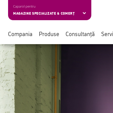
Caparol pentru
MAGAZINE SPECIALIZATE & COMERȚ
Compania
Produse
Consultanță
Servi
Skip
to
main
content