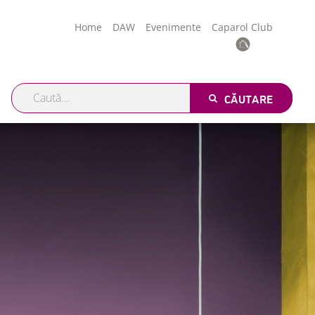
Home
DAW
Evenimente
Caparol Club
CĂUTARE