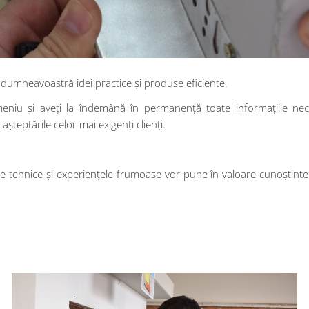
 dumneavoastră idei practice și produse eficiente.
domeniu și aveți la îndemână în permanență toate informațiile ne
șteptările celor mai exigenți clienți.
e tehnice și experiențele frumoase vor pune în valoare cunoștințele,