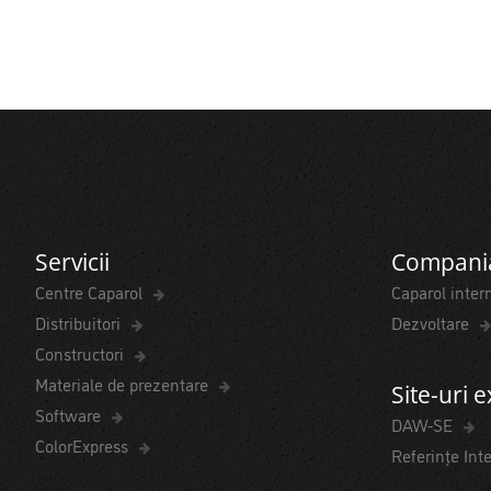
Servicii
Compani
Centre Caparol
Caparol inter
Distribuitori
Dezvoltare
Constructori
Materiale de prezentare
Site-uri 
Software
DAW-SE
ColorExpress
Referințe Int