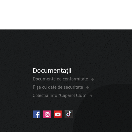
Documentații
Documente de conformitate
Fișe cu date de securitate
Colecția Info "Caparol Club"