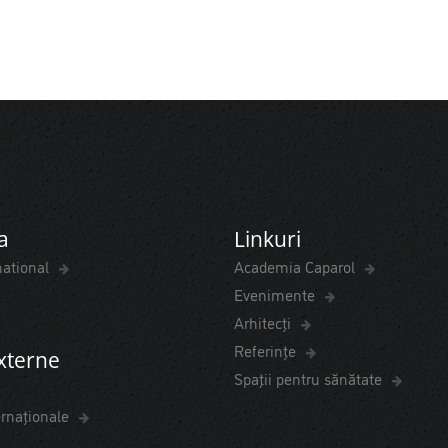
a
Linkuri
national
Academia Caparol
Evenimente
Arhitecți
Referințe
externe
Spaţii pentru sănătate
ernaționale