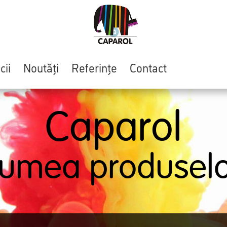
cii
Noutăți
Referințe
Contact
Caparol
Lumea produselo