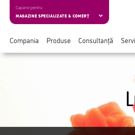
Caparol pentru
MAGAZINE SPECIALIZATE & COMERȚ
Compania
Produse
Consultanță
Servi
Skip
Navigation
to
überspringen
main
content