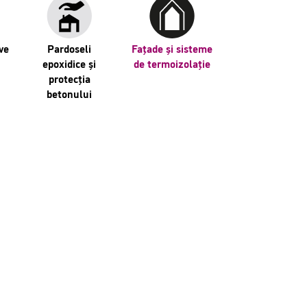
ve
Pardoseli
Fațade și sisteme
epoxidice și
de termoizolație
protecția
betonului