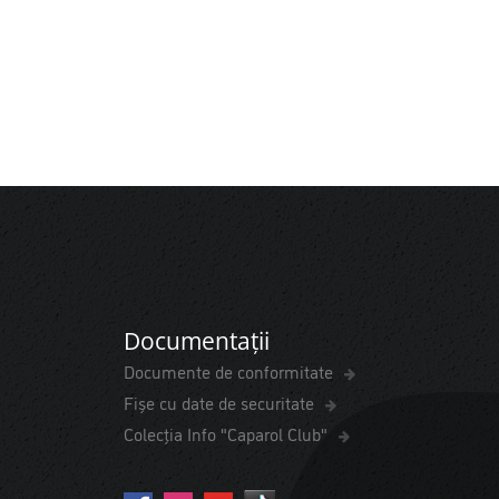
Documentații
Documente de conformitate
Fișe cu date de securitate
Colecția Info "Caparol Club"