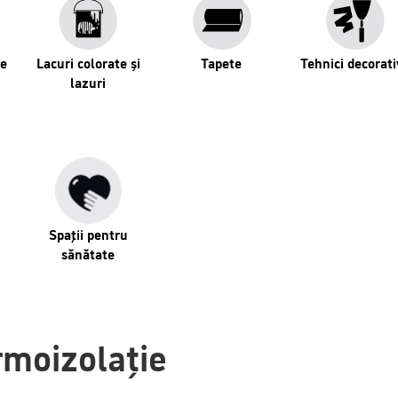
se
Lacuri colorate și
Tapete
Tehnici decorati
lazuri
Spaţii pentru
sănătate
rmoizolație