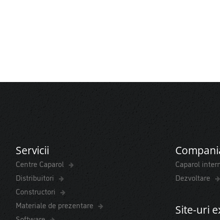
Servicii
Compani
Centre Caparol
Caparol inter
Distribuitori
Dezvoltare
Constructori
Materiale de prezentare
Site-uri 
Software