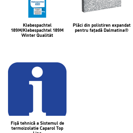
Klebespachtel
Plăci din polistiren expandat
189M/Klebespachtel 189M
pentru fațadă Dalmatina®
Winter Qualität
Fișă tehnică a Sistemul de
termoizolatie Caparol Top
Line