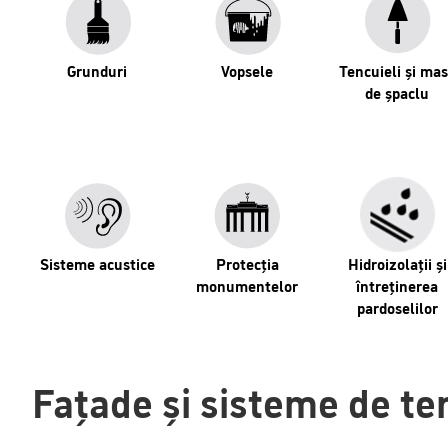
Grunduri
Vopsele
Tencuieli și ma
de șpaclu
Sisteme acustice
Protecția
Hidroizolații și
monumentelor
întreținerea
pardoselilor
Fațade și sisteme de te