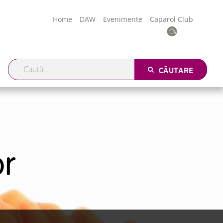
Home
DAW
Evenimente
Caparol Club
CĂUTARE
r