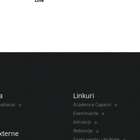
a
Linkuri
national
Academia Caparol
Evenimente
Arhitecți
Referințe
externe
Spaţii pentru sănătate