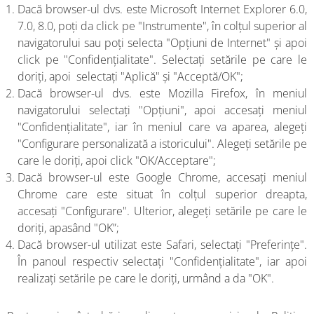
Dacă browser-ul dvs. este Microsoft Internet Explorer 6.0,
7.0, 8.0, poți da click pe "Instrumente", în colțul superior al
navigatorului sau poți selecta "Opțiuni de Internet" și apoi
click pe "Confidențialitate". Selectați setările pe care le
doriți, apoi selectați "Aplică" și "Acceptă/OK";
Dacă browser-ul dvs. este Mozilla Firefox, în meniul
navigatorului selectați "Opțiuni", apoi accesați meniul
"Confidențialitate", iar în meniul care va aparea, alegeți
"Configurare personalizată a istoricului". Alegeți setările pe
care le doriți, apoi click "OK/Acceptare";
Dacă browser-ul este Google Chrome, accesați meniul
Chrome care este situat în colțul superior dreapta,
accesați "Configurare". Ulterior, alegeți setările pe care le
doriți, apasând "OK”;
Dacă browser-ul utilizat este Safari, selectați "Preferințe".
În panoul respectiv selectați "Confidențialitate", iar apoi
realizați setările pe care le doriți, urmând a da "OK".