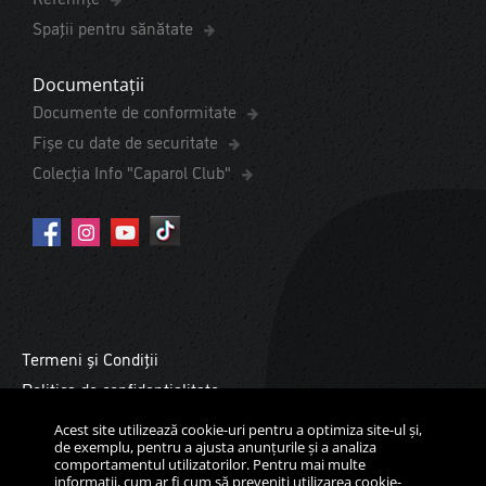
Spaţii pentru sănătate
Documentații
Documente de conformitate
Fișe cu date de securitate
Colecția Info "Caparol Club"
Termeni și Condiții
Politica de confidențialitate
Cookies
Acest site utilizează cookie-uri pentru a optimiza site-ul și,
Copyright ©2026 Daw Benţa România. Toate drepturile
de exemplu, pentru a ajusta anunțurile și a analiza
comportamentul utilizatorilor. Pentru mai multe
rezervate.
informații, cum ar fi cum să preveniți utilizarea cookie-