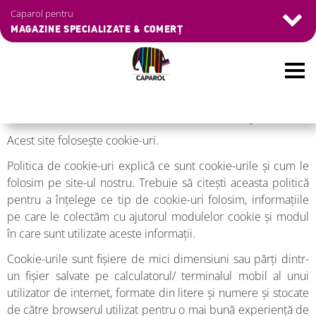
Caparol pentru
MAGAZINE SPECIALIZATE & COMERȚ
Skip
Politica de Cookies a website-ului "www.caparol.ro"
to
main
Acest site folosește cookie-uri.
content
Politica de cookie-uri explică ce sunt cookie-urile și cum le
folosim pe site-ul nostru. Trebuie să citești aceasta politică
pentru a înțelege ce tip de cookie-uri folosim, informațiile
pe care le colectăm cu ajutorul modulelor cookie și modul
în care sunt utilizate aceste informații.
Cookie-urile sunt fișiere de mici dimensiuni sau părți dintr-
un fișier salvate pe calculatorul/ terminalul mobil al unui
utilizator de internet, formate din litere și numere și stocate
de către browserul utilizat pentru o mai bună experiență de