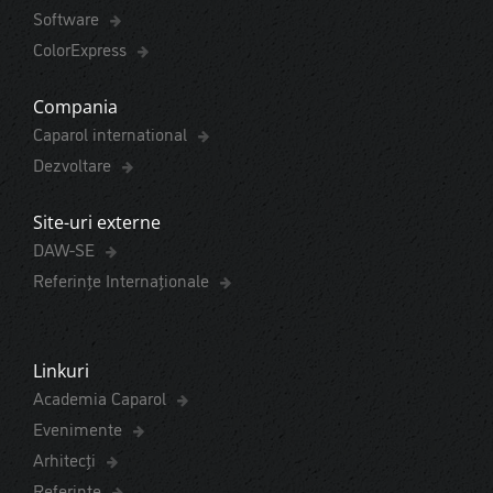
Software
ColorExpress
Compania
Caparol international
Dezvoltare
Site-uri externe
DAW-SE
Referințe Internaționale
Linkuri
Academia Caparol
Evenimente
Arhitecți
Referințe