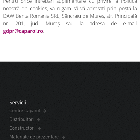
Pentru orice întrebări suplimentare cu privire la Politica
noastră de cookies, vă rugăm să vă adresați prin poștă la
DAW Benta Romania SRL, Sâncraiu de Mureș, str. Principală
nr. 201, jud. Mureș sau la adresa de e-mail
gdpr@caparol.ro
.
Servicii
Centre Caparol
Distribuitori
Constructori
Materiale de prezentare