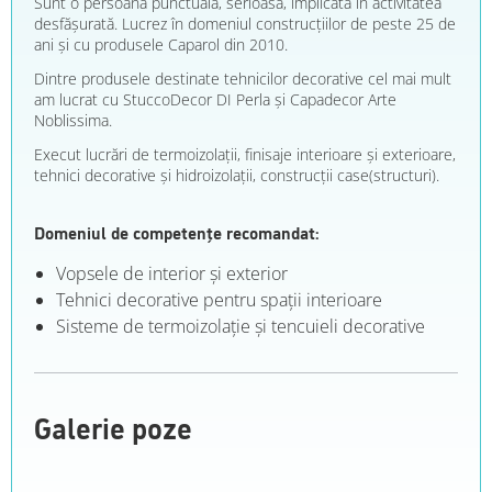
Sunt o persoană punctuală, serioasă, implicată în activitatea
desfășurată. Lucrez în domeniul construcțiilor de peste 25 de
ani și cu produsele Caparol din 2010.
Dintre produsele destinate tehnicilor decorative cel mai mult
am lucrat cu StuccoDecor DI Perla și Capadecor Arte
Noblissima.
Execut lucrări de termoizolații, finisaje interioare și exterioare,
tehnici decorative și hidroizolații, construcții case(structuri).
Domeniul de competențe recomandat:
Vopsele de interior şi exterior
Tehnici decorative pentru spaţii interioare
Sisteme de termoizolaţie şi tencuieli decorative
Galerie poze