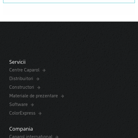
Servicii
Centre Caparol
Distribuitori
Constructori
Materiale de prezentare
Software
ColorExpress
Compania
Caparol international