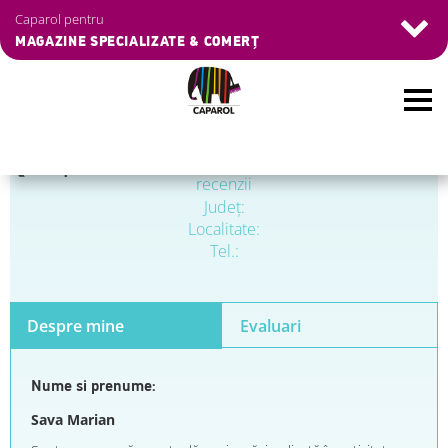
Caparol pentru
MAGAZINE SPECIALIZATE & COMERȚ
Skip
❮
Înapoi
to
recenzii
main
Judeţ:
content
Localitate:
Tel.:
Despre mine
Evaluari
Nume si prenume:
Sava Marian