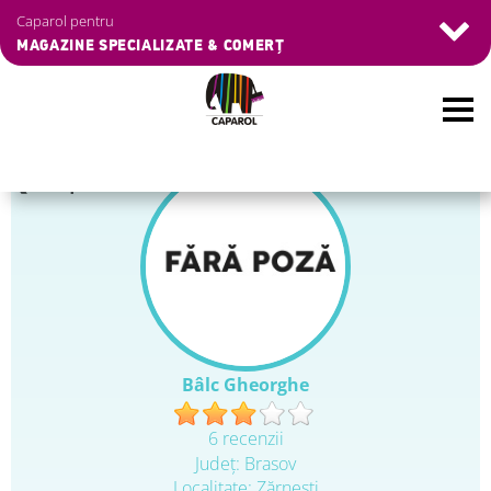
Caparol pentru
MAGAZINE SPECIALIZATE & COMERȚ
Skip
❮
Înapoi
to
main
content
Bâlc Gheorghe
6 recenzii
Judeţ: Brasov
Localitate: Zărnești