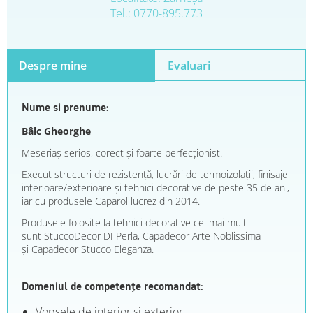
Tel.: 0770-895.773
Despre mine
Evaluari
Nume si prenume:
Bâlc Gheorghe
Meseriaș serios, corect și foarte perfecționist.
Execut structuri de rezistență, lucrări de termoizolații, finisaje
interioare/exterioare și tehnici decorative de peste 35 de ani,
iar cu produsele Caparol lucrez din 2014.
Produsele folosite la tehnici decorative cel mai mult
sunt StuccoDecor DI Perla, Capadecor Arte Noblissima
și Capadecor Stucco Eleganza.
Domeniul de competențe recomandat:
Vopsele de interior şi exterior