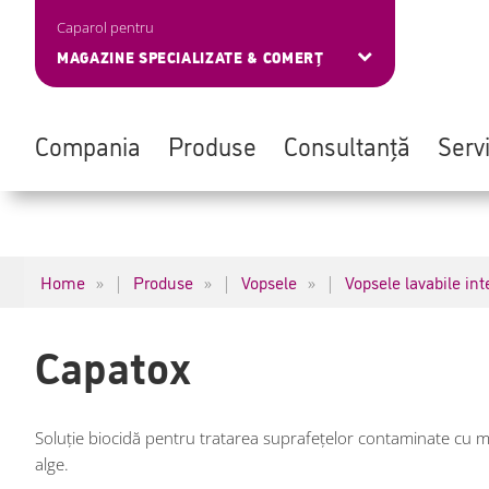
Caparol pentru
MAGAZINE SPECIALIZATE & COMERȚ
Compania
Produse
Consultanță
Servi
Skip
Navigation
to
überspringen
main
Home
Produse
Vopsele
Vopsele lavabile int
|
|
|
content
Capatox
Soluţie biocidă pentru tratarea suprafețelor contaminate cu 
alge.