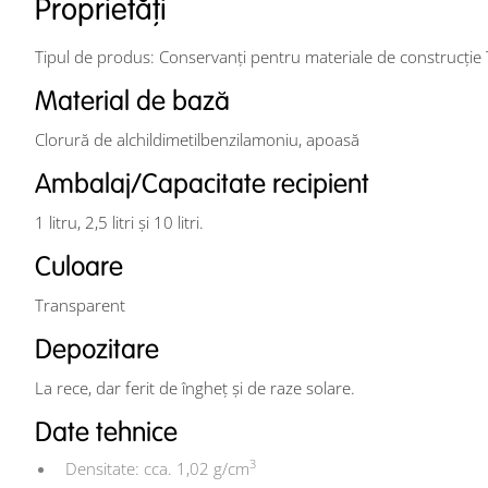
Proprietăți
Tipul de produs: Conservanți pentru materiale de construcție
Material de bază
Clorură de alchildimetilbenzilamoniu, apoasă
Ambalaj/Capacitate recipient
1 litru, 2,5 litri și 10 litri.
Culoare
Transparent
Depozitare
La rece, dar ferit de îngheț şi de raze solare.
Date tehnice
3
Densitate: cca. 1,02 g/cm