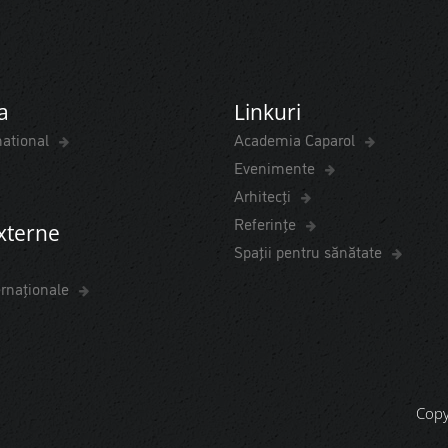
a
Linkuri
national
Academia Caparol
Evenimente
Arhitecți
Referințe
externe
Spaţii pentru sănătate
ernaționale
Copy