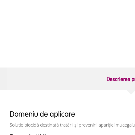
Descrierea p
Domeniu de aplicare
Soluţie biocidă destinată tratării şi prevenirii apariţiei mucegai