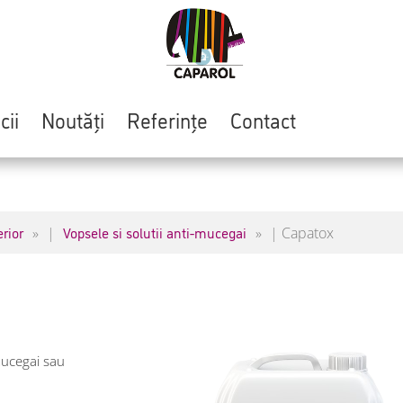
cii
Noutăți
Referințe
Contact
erior
Vopsele si solutii anti-mucegai
|
|
Capatox
mucegai sau