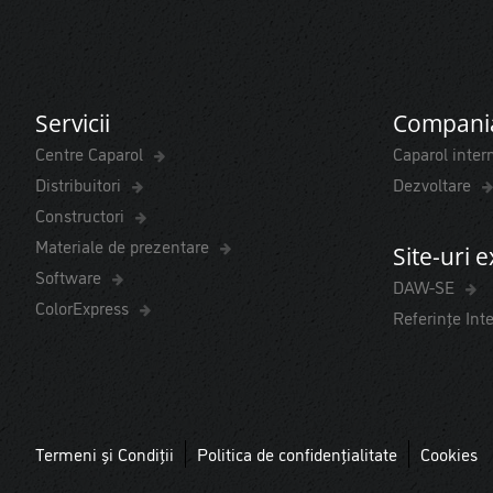
Servicii
Compani
Centre Caparol
Caparol inter
Distribuitori
Dezvoltare
Constructori
Materiale de prezentare
Site-uri 
Software
DAW-SE
ColorExpress
Referințe Int
Termeni și Condiții
Politica de confidențialitate
Cookies