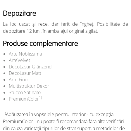
Depozitare
La loc uscat și rece, dar ferit de îngheț. Posibilitate de
depozitare 12 luni, în ambalajul original sigilat.
Produse complementare
Arte Noblissima
ArteVelvet
DecoLasur Glänzend
DecoLasur Matt
Arte Fino
Multistruktur Dekor
Stucco Satinato
1)
PremiumColor
1)
Adăugarea în vopselele pentru interior - cu excepția
PremiumColor - nu poate fi recomandată fără alte verificări
din cauza varietății tipurilor de strat suport, a metodelor de