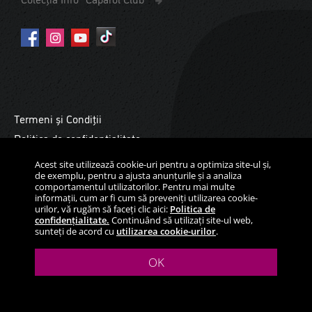
Termeni și Condiții
Politica de confidențialitate
Cookies
Acest site utilizează cookie-uri pentru a optimiza site-ul și,
de exemplu, pentru a ajusta anunțurile și a analiza
Copyright ©2026 Daw Benţa România. Toate drepturile
comportamentul utilizatorilor. Pentru mai multe
rezervate.
informații, cum ar fi cum să preveniți utilizarea cookie-
urilor, vă rugăm să faceți clic aici:
Politica de
confidențialitate.
Continuând să utilizați site-ul web,
sunteți de acord cu
utilizarea cookie-urilor
.
OK
THE POWER OF SURFACE.