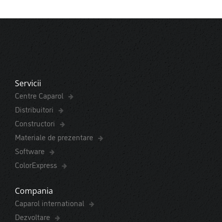
Servicii
Centre Caparol
Distribuitori
Constructori
Materiale de prezentare
Software
ColorExpress
Compania
Caparol international
Dezvoltare