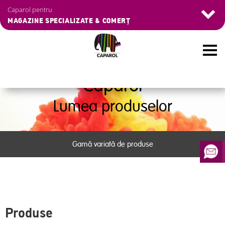
Skip
Navigation
Caparol pentru
to
überspringen
MAGAZINE SPECIALIZATE & COMERȚ
main
content
Caparol
Lumea produselor
Gamă variată de produse
Produse