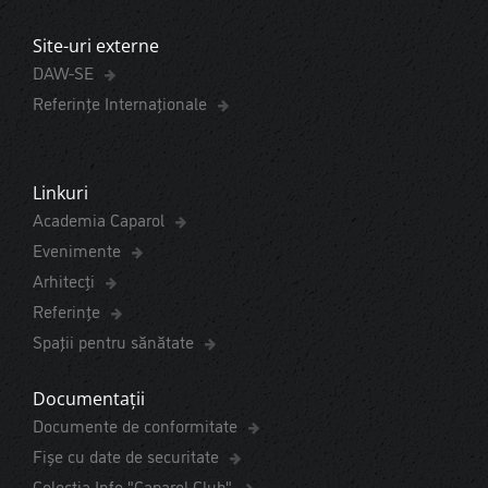
Site-uri externe
DAW-SE
Referințe Internaționale
Linkuri
Academia Caparol
Evenimente
Arhitecți
Referințe
Spaţii pentru sănătate
Documentații
Documente de conformitate
Fișe cu date de securitate
Colecția Info "Caparol Club"