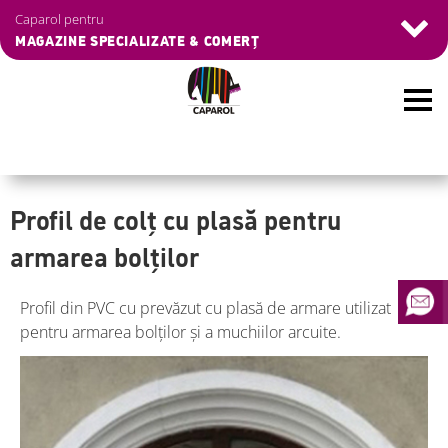
Skip
Navigation
Caparol pentru
to
überspringen
MAGAZINE SPECIALIZATE & COMERȚ
main
content
Profil de colț cu plasă pentru
armarea bolților
Profil din PVC cu prevăzut cu plasă de armare utilizat
pentru armarea bolților și a muchiilor arcuite.