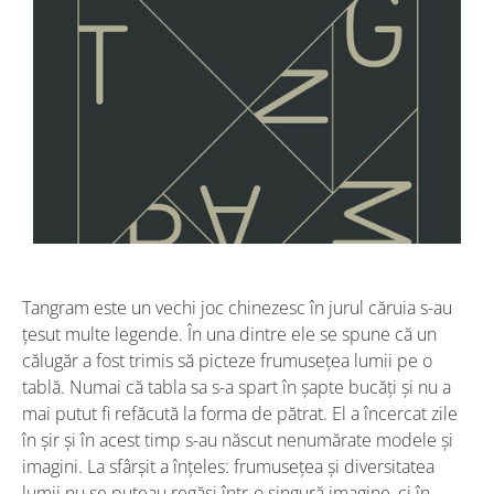
Tangram este un vechi joc chinezesc în jurul căruia s-au
țesut multe legende. În una dintre ele se spune că un
călugăr a fost trimis să picteze frumusețea lumii pe o
tablă. Numai că tabla sa s-a spart în șapte bucăți și nu a
mai putut fi refăcută la forma de pătrat. El a încercat zile
în șir și în acest timp s-au născut nenumărate modele și
imagini. La sfârșit a înțeles: frumusețea și diversitatea
lumii nu se puteau regăsi într-o singură imagine, ci în