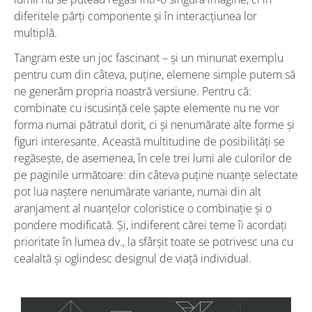
diferitele părți componente și în interacțiunea lor
multiplă.
Tangram este un joc fascinant – și un minunat exemplu
pentru cum din câteva, puține, elemene simple putem să
ne generăm propria noastră versiune. Pentru că:
combinate cu iscusință cele șapte elemente nu ne vor
forma numai pătratul dorit, ci și nenumărate alte forme și
figuri interesante. Această multitudine de posibilități se
regăsește, de asemenea, în cele trei lumi ale culorilor de
pe paginile următoare: din câteva puține nuanțe selectate
pot lua naștere nenumărate variante, numai din alt
aranjament al nuanțelor coloristice o combinație și o
pondere modificată. Și, indiferent cărei teme îi acordați
prioritate în lumea dv., la sfârșit toate se potrivesc una cu
cealaltă și oglindesc designul de viață individual.