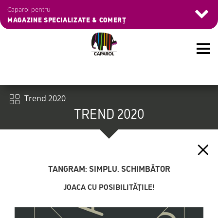
Skip
Caparol pentru
to
MAGAZINE SPECIALIZATE & COMERȚ
main
content
Meniu
Trend 2020
TREND 2020
TANGRAM: SIMPLU. SCHIMBĂTOR
JOACA CU POSIBILITĂȚILE!